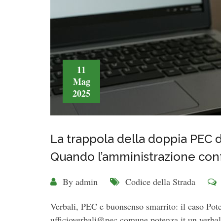
11
Mag
2025
La trappola della doppia PEC 
Quando l’amministrazione con
By
admin
Codice della Strada
Verbali, PEC e buonsenso smarrito: il caso Pot
ufficioverbali@pec.comune.potenza.it un verbale