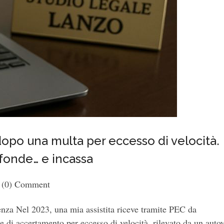
dopo una multa per eccesso di velocità.
fonde… e incassa
(0) Comment
enza Nel 2023, una mia assistita riceve tramite PEC da
 di accertamento per eccesso di velocità, rilevato da un auto