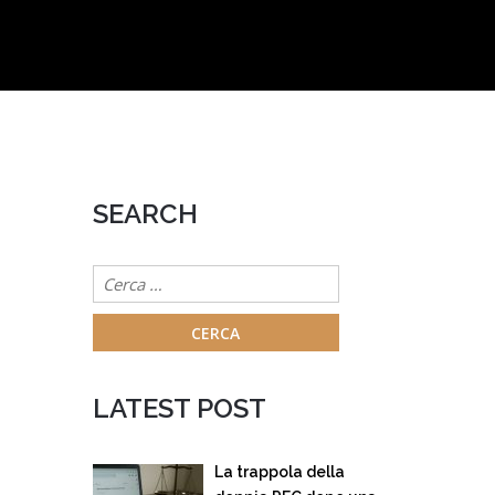
SEARCH
Ricerca
per:
LATEST POST
La trappola della