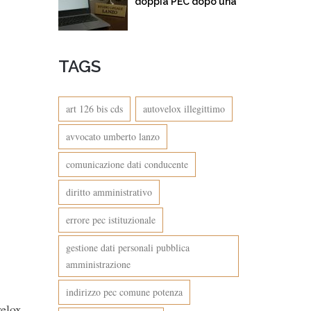
doppia PEC dopo una
multa per eccesso di
velocità. Quando
l’amministrazione
TAGS
confonde… e incassa
art 126 bis cds
autovelox illegittimo
avvocato umberto lanzo
comunicazione dati conducente
diritto amministrativo
errore pec istituzionale
gestione dati personali pubblica
amministrazione
indirizzo pec comune potenza
velox