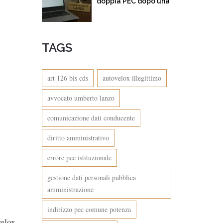
doppia PEC dopo una
multa per eccesso di
velocità. Quando
l’amministrazione
TAGS
confonde… e incassa
art 126 bis cds
autovelox illegittimo
avvocato umberto lanzo
comunicazione dati conducente
diritto amministrativo
errore pec istituzionale
gestione dati personali pubblica
amministrazione
indirizzo pec comune potenza
velox