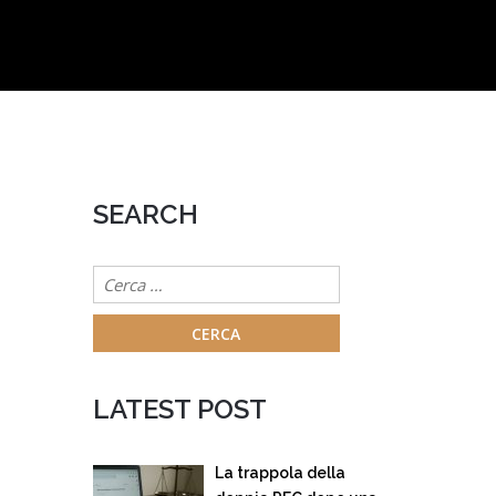
SEARCH
Ricerca
per:
LATEST POST
La trappola della