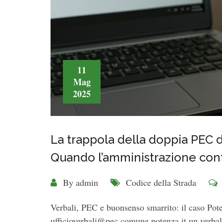
11
Mag
2025
La trappola della doppia PEC 
Quando l’amministrazione con
By
admin
Codice della Strada
Verbali, PEC e buonsenso smarrito: il caso Pot
ufficioverbali@pec.comune.potenza.it un verbale