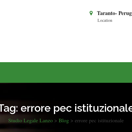
Taranto- Perug
Location
Tag:
errore pec istituzional
Studio Legale Lanzo
>
Blog
>
errore pec istituzionale