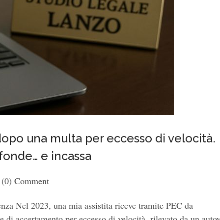
dopo una multa per eccesso di velocità.
fonde… e incassa
(0) Comment
enza Nel 2023, una mia assistita riceve tramite PEC da
 di accertamento per eccesso di velocità, rilevato da un auto