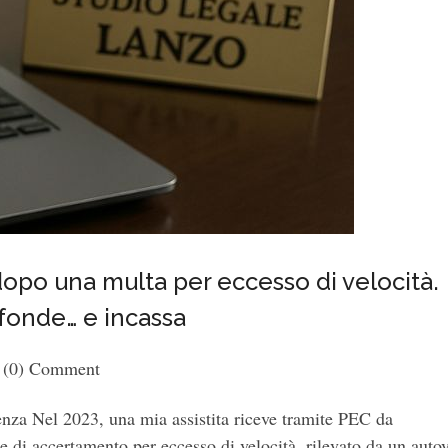
dopo una multa per eccesso di velocità.
fonde… e incassa
(0) Comment
enza Nel 2023, una mia assistita riceve tramite PEC da
 di accertamento per eccesso di velocità, rilevato da un auto