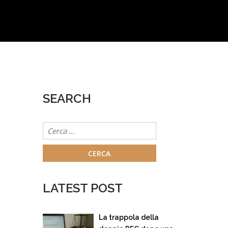
SEARCH
Ricerca
per:
LATEST POST
La trappola della