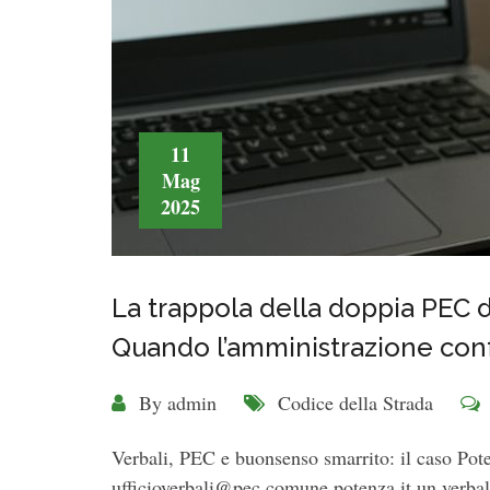
11
Mag
2025
La trappola della doppia PEC 
Quando l’amministrazione con
By
admin
Codice della Strada
Verbali, PEC e buonsenso smarrito: il caso Pot
ufficioverbali@pec.comune.potenza.it un verbale