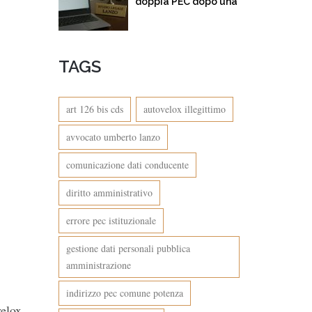
doppia PEC dopo una
multa per eccesso di
velocità. Quando
l’amministrazione
TAGS
confonde… e incassa
art 126 bis cds
autovelox illegittimo
avvocato umberto lanzo
comunicazione dati conducente
diritto amministrativo
errore pec istituzionale
gestione dati personali pubblica
amministrazione
indirizzo pec comune potenza
velox