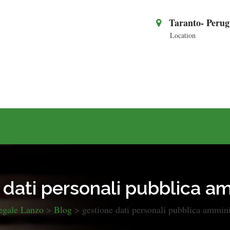
Taranto- Perug
Location
 dati personali pubblica a
egale Lanzo
>
Blog
>
gestione dati personali pubblica ammini