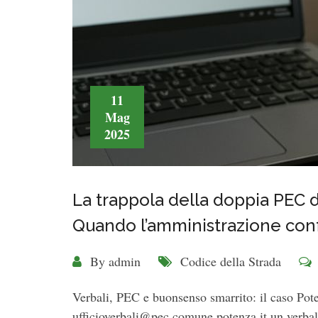
11
Mag
2025
La trappola della doppia PEC 
Quando l’amministrazione con
By
admin
Codice della Strada
Verbali, PEC e buonsenso smarrito: il caso Pot
ufficioverbali@pec.comune.potenza.it un verbale