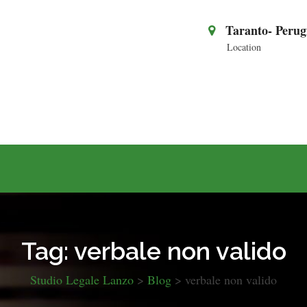
Taranto- Perug
Location
Tag:
verbale non valido
Studio Legale Lanzo
>
Blog
>
verbale non valido