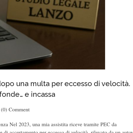
dopo una multa per eccesso di velocità.
fonde… e incassa
(0) Comment
enza Nel 2023, una mia assistita riceve tramite PEC da
 di accertamento per eccesso di velocità, rilevato da un auto