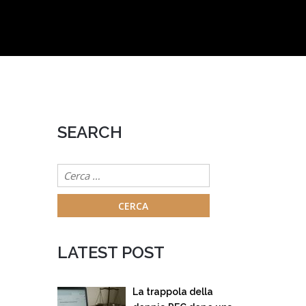
SEARCH
Ricerca
per:
LATEST POST
La trappola della