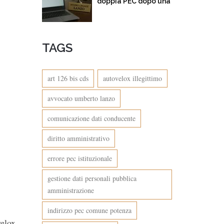
doppia PEC dopo una
multa per eccesso di
velocità. Quando
l’amministrazione
TAGS
confonde… e incassa
art 126 bis cds
autovelox illegittimo
avvocato umberto lanzo
comunicazione dati conducente
diritto amministrativo
errore pec istituzionale
gestione dati personali pubblica
amministrazione
indirizzo pec comune potenza
velox